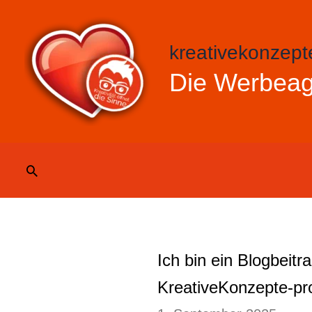
Zum
Inhalt
kreativekonzept
springen
Die Werbeag
Suchen
Ich bin ein Blogbeitr
KreativeKonzepte-pr