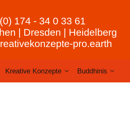
(0) 174 - 34 0 33 61
en | Dresden | Heidelberg
eativekonzepte-pro.earth
Kreative Konzepte
Buddhinis