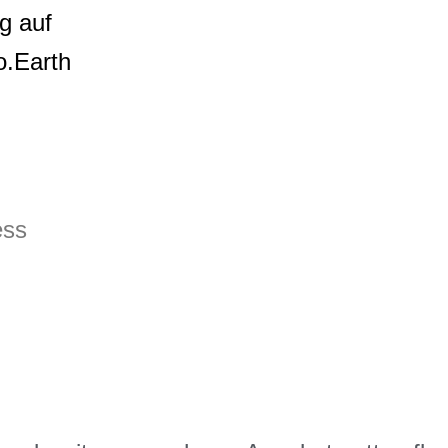
ag auf
o.Earth
ess