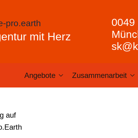
0049 
e-pro.earth
Münch
entur mit Herz
sk@kr
Angebote
Zusammenarbeit
ag auf
o.Earth